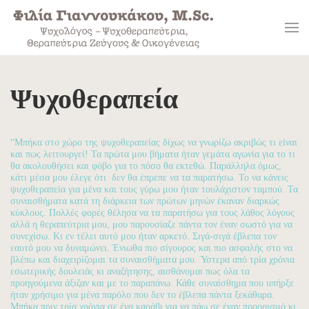
Skip to main content
Ψυχοθεραπεία
“Μπήκα στο χώρο της ψυχοθεραπείας δίχως να γνωρίζω ακριβώς τι είναι
και πως λειτουργεί! Τα πρώτα μου βήματα ήταν γεμάτα αγωνία για το τι
θα ακολουθήσει και φόβο για το πόσο θα εκτεθώ. Παράλληλα όμως,
κάτι μέσα μου έλεγε ότι δεν θα έπρεπε να τα παρατήσω. Το να κάνεις
ψυχοθεραπεία για μένα και τους γύρω μου ήταν τουλάχιστον ταμπού. Τα
συναισθήματα κατά τη διάρκεια των πρώτων μηνών έκαναν διαρκώς
κύκλους. Πολλές φορές θέλησα να τα παρατήσω για τους λάθος λόγους
αλλά η θεραπεύτρια μου, μου παρουσίαζε πάντα τον έναν σωστό για να
συνεχίσω. Κι εν τέλει αυτό μου ήταν αρκετό. Σιγά-σιγά έβλεπα τον
εαυτό μου να δυναμώνει. Ένιωθα πιο σίγουρος και πιο ασφαλής στο να
βλέπω και διαχειρίζομαι τα συναισθήματα μου. Ύστερα από τρία χρόνια
εσωτερικής δουλειάς κι αναζήτησης, αισθάνομαι πως όλα τα
προηγούμενα άξιζαν και με το παραπάνω. Κάθε συναίσθημα που υπήρξε
ήταν χρήσιμο για μένα παρόλο που δεν το έβλεπα πάντα ξεκάθαρα.
Μπήκα πριν τρία χρόνια σε ένα καράβι για να πάω σε έναν προορισμό κι